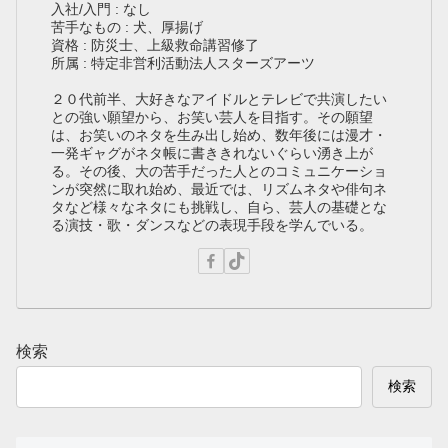
入社/入門 : なし
苦手なもの : 犬、厚揚げ
資格 : 防災士、上級救命講習修了
所属 : 特定非営利活動法人スターズアーツ
２０代前半、大好きなアイドルとテレビで共演したい
との強い願望から、お笑い芸人を目指す。その願望
は、お笑いのネタを生み出し始め、数年後には漫才・
一発ギャグがネタ帳に書ききれないぐらい湧き上が
る。その後、大の苦手だった人とのコミュニケーショ
ンが突然に取れ始め、最近では、リズムネタや俳句ネ
タなど様々なネタにも挑戦し、自ら、芸人の基礎とな
る演技・歌・ダンスなどの表現手段を学んでいる。
検索
検索