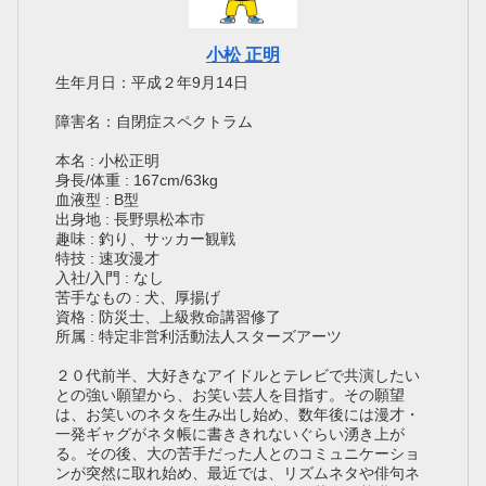
小松 正明
生年月日：平成２年9月14日
障害名：自閉症スペクトラム
本名 : 小松正明
身長/体重 : 167cm/63kg
血液型 : B型
出身地 : 長野県松本市
趣味 : 釣り、サッカー観戦
特技 : 速攻漫才
入社/入門 : なし
苦手なもの : 犬、厚揚げ
資格 : 防災士、上級救命講習修了
所属 : 特定非営利活動法人スターズアーツ
２０代前半、大好きなアイドルとテレビで共演したい
との強い願望から、お笑い芸人を目指す。その願望
は、お笑いのネタを生み出し始め、数年後には漫才・
一発ギャグがネタ帳に書ききれないぐらい湧き上が
る。その後、大の苦手だった人とのコミュニケーショ
ンが突然に取れ始め、最近では、リズムネタや俳句ネ