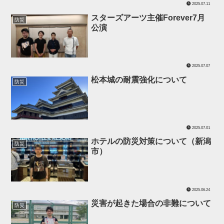
2025.07.11
スターズアーツ主催Forever7月
防災
公演
2025.07.07
松本城の耐震強化について
防災
2025.07.01
ホテルの防災対策について（新潟
防災
市）
2025.06.24
災害が起きた場合の非難について
防災