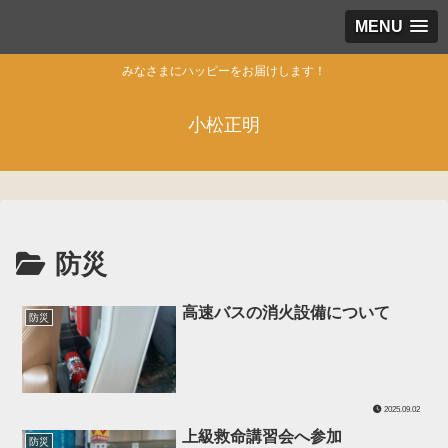
MENU
みなさまにハッピーをお届けします！
小松正明
防災
高速バスの消火設備について
防災
2025.09.02
上級救命講習会へ参加
防災