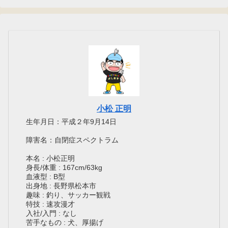
小松 正明
生年月日：平成２年9月14日
障害名：自閉症スペクトラム
本名 : 小松正明
身長/体重 : 167cm/63kg
血液型 : B型
出身地 : 長野県松本市
趣味 : 釣り、サッカー観戦
特技 : 速攻漫才
入社/入門 : なし
苦手なもの : 犬、厚揚げ