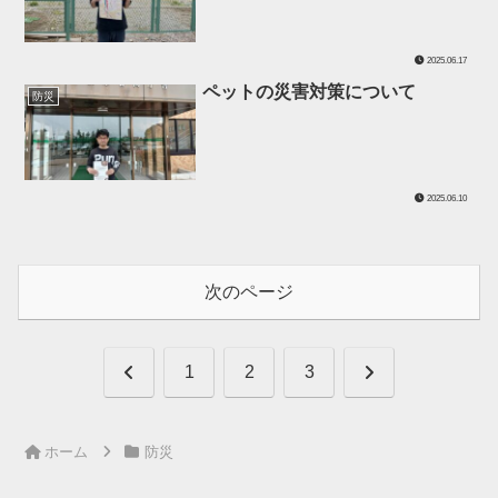
2025.06.17
ペットの災害対策について
防災
2025.06.10
次のページ
前
次
1
2
3
へ
へ
ホーム
防災