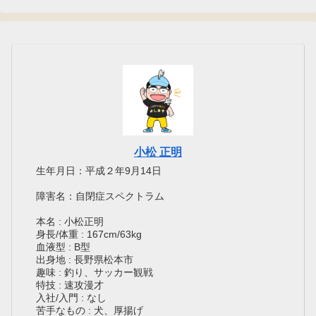
小松 正明
生年月日：平成２年9月14日
障害名：自閉症スペクトラム
本名 : 小松正明
身長/体重 : 167cm/63kg
血液型 : B型
出身地 : 長野県松本市
趣味 : 釣り、サッカー観戦
特技 : 速攻漫才
入社/入門 : なし
苦手なもの : 犬、厚揚げ