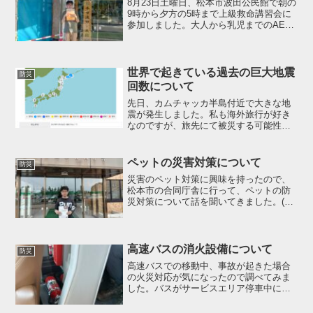
8月23日土曜日、松本市波田公民館で朝の
9時から夕方の5時まで上級救命講習会に
参加しました。大人から乳児までのAED
の使い方や人命救助の方法を勉強しまし
た。今後のために生かしたいと思うので
参加できてよかったです。修了書をいた
だきました。
世界で起きている過去の巨大地震
防災
回数について
先日、カムチャッカ半島付近で大きな地
震が発生しました。私も海外旅行が好き
なのですが、旅先にて被災する可能性も
あるので、ネットで地震の多い国ランキ
ングを検索して調べました。【地震が多
い上位国】世界で地震が多い国は以下の
ペットの災害対策について
防災
11カ国です。1980～...
災害のペット対策に興味を持ったので、
松本市の合同庁舎に行って、ペットの防
災対策について話を聞いてきました。(1)
ペットとの同行避難 ペットとの同行避
難とは、災害が発生した時に飼い主とペ
ットが一緒に避難場所まで安全に避難す
ることを言います。過...
高速バスの消火設備について
防災
高速バスでの移動中、事故が起きた場合
の火災対応が気になったので調べてみま
した。バスがサービスエリア停車中に消
火器の設置場所について確認しました
が、わかり易い場所に備え付けられてい