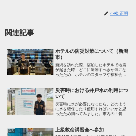
小松 正明
関連記事
ホテルの防災対策について（新潟
防災
市）
新潟を訪れた際、宿泊したホテルで地震
が起きた時、どこに避難すべきか気にな
ったため、ホテルのスタッフや福祉会館
の担当者に尋ねてみました。宿泊したア
パホテルでは、避難者の避難場所が福祉
会館に指定されていました。また、津波
災害時における井戸水の利用につ
防災
避難には新潟市中央区八千...
いて
災害時に水が必要になったら、どのよう
に水を確保したり使用すればいいかと思
ったため調べてみました。市内の「筑摩
の里」に災害用の井戸があることを知
り、井戸の活用法を知りました。災害時
の井戸について１．災害時の井戸は飲料
上級救命講習会へ参加
防災
水や生活用水の確保 災害で...