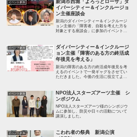
新潟市西堀「よろっとローサ」ダ
イベント参加
イバーシティー＆インクルージョ
ン主催座談会
新潟のダイバーシティー＆インクルージ
ョン主催の「障害者、自殺を考えた方を
対象とする座談会」に参加のイベントに
参加させていただきました。皆で支え合
う事の大切を実感しました。新潟のダイ
バシティーのイベント後、一刻さんのお
ダイバーシティー＆インクルージ
イベント参加
店で打ち上げ会をしました...
ョン主催「障害のある方の終活成
年後見を考える」
新潟の障害のある方の終活成年後見を考
えるのイベントで一発ギャグをさせてい
ただきました。今後の生活に役立てよう
と思います。
NPO法人スターズアーツ主催 シ
イベント参加
ンポジウム
NPO法人スターズアーツ様のシンポジウ
ムに参加し、防災や日々の活動について
講演しました。
こわれ者の祭典 新潟公演
イベント参加