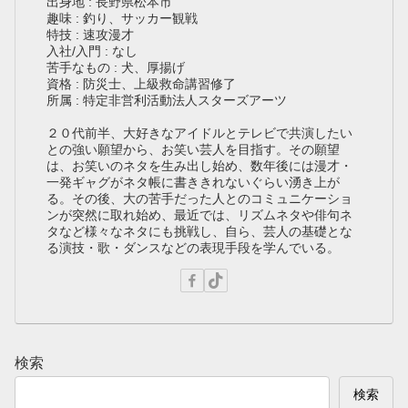
出身地 : 長野県松本市
趣味 : 釣り、サッカー観戦
特技 : 速攻漫才
入社/入門 : なし
苦手なもの : 犬、厚揚げ
資格 : 防災士、上級救命講習修了
所属 : 特定非営利活動法人スターズアーツ
２０代前半、大好きなアイドルとテレビで共演したい
との強い願望から、お笑い芸人を目指す。その願望
は、お笑いのネタを生み出し始め、数年後には漫才・
一発ギャグがネタ帳に書ききれないぐらい湧き上が
る。その後、大の苦手だった人とのコミュニケーショ
ンが突然に取れ始め、最近では、リズムネタや俳句ネ
タなど様々なネタにも挑戦し、自ら、芸人の基礎とな
る演技・歌・ダンスなどの表現手段を学んでいる。
検索
検索