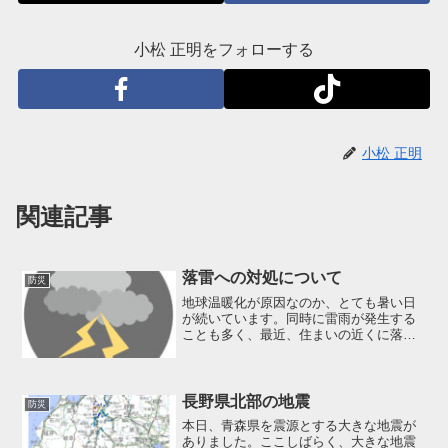
小松 正明をフォローする
小松 正明
関連記事
落雷への対処について
防災
地球温暖化が原因なのか、とても暑い日
が続いています。同時に雷雨が発生する
ことも多く、最近、住まいの近くに落雷
しました。今回は落雷への対処につい
て、気象庁のホームページを参考に調べ
てみました。 雷鳴がなったら一刻も早
く避難をする必要があります...
長野県北部の地震
防災
本日、青森県を震源とする大きな地震が
ありました。ここしばらく、大きな地震