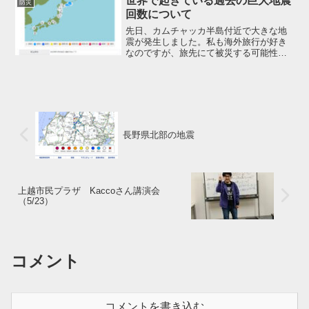
世界で起きている過去の巨大地震
防災
回数について
先日、カムチャッカ半島付近で大きな地
震が発生しました。私も海外旅行が好き
なのですが、旅先にて被災する可能性も
あるので、ネットで地震の多い国ランキ
ングを検索して調べました。【地震が多
い上位国】世界で地震が多い国は以下の
11カ国です。1980～...
長野県北部の地震
上越市民プラザ Kaccoさん講演会
（5/23）
コメント
コメントを書き込む