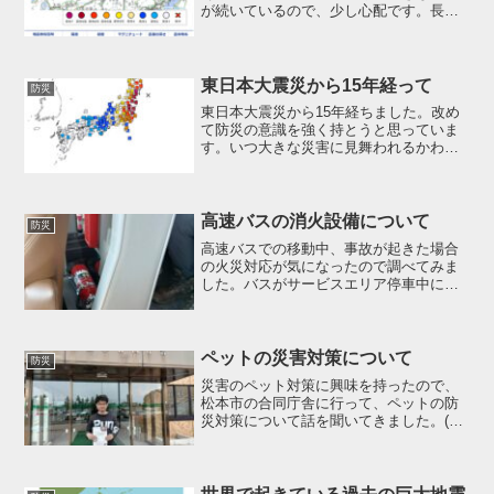
が続いているので、少し心配です。長野
県でも、4月18日13時20分ごろ北部を震
源とする震度5強の地震がありました。私
の住んでいる松本市でも震度3を記録しま
した。地震発生...
東日本大震災から15年経って
防災
東日本大震災から15年経ちました。改め
て防災の意識を強く持とうと思っていま
す。いつ大きな災害に見舞われるかわか
らないので、松本市の取り組みについて
調べてみました。松本市では、防災マッ
プがデジタル化されてインターネット上
でも確認できるようにな...
高速バスの消火設備について
防災
高速バスでの移動中、事故が起きた場合
の火災対応が気になったので調べてみま
した。バスがサービスエリア停車中に消
火器の設置場所について確認しました
が、わかり易い場所に備え付けられてい
て安心しました。いざという時のために
確認することが大切だなと思...
ペットの災害対策について
防災
災害のペット対策に興味を持ったので、
松本市の合同庁舎に行って、ペットの防
災対策について話を聞いてきました。(1)
ペットとの同行避難 ペットとの同行避
難とは、災害が発生した時に飼い主とペ
ットが一緒に避難場所まで安全に避難す
ることを言います。過...