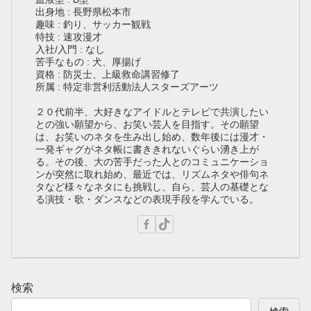
出身地 : 長野県松本市
趣味 : 釣り、サッカー観戦
特技 : 速攻漫才
入社/入門 : なし
苦手なもの : 犬、厚揚げ
資格 : 防災士、上級救命講習修了
所属 : 特定非営利活動法人スターズアーツ
２０代前半、大好きなアイドルとテレビで共演したい
との強い願望から、お笑い芸人を目指す。その願望
は、お笑いのネタを生み出し始め、数年後には漫才・
一発ギャグがネタ帳に書ききれないぐらい湧き上が
る。その後、大の苦手だった人とのコミュニケーショ
ンが突然に取れ始め、最近では、リズムネタや俳句ネ
タなど様々なネタにも挑戦し、自ら、芸人の基礎とな
る演技・歌・ダンスなどの表現手段を学んでいる。
検索