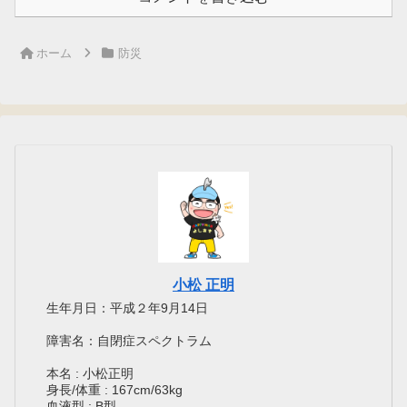
ホーム
防災
小松 正明
生年月日：平成２年9月14日
障害名：自閉症スペクトラム
本名 : 小松正明
身長/体重 : 167cm/63kg
血液型 : B型