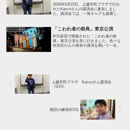
2026年5月23日、上越市民プラザで行わ
れたKaccoさんの講演会に参加しまし
た。講演会では、一発ギャグも披露し、
楽しい時間を過ごせました。公演終了
後、ラーメン山岡家上越店で塩チャーシ
ュー麺を食べました。再び食べたいと感
「こわれ者の祭典」東京公演
イベント参加
じる美味しさでした...
8/31新宿で開催された「こわれ者の祭
典」東京公演を見に行きました。色々な
依存症の人の発表や講演を聞いて一生懸
命頑張っているんだなと感じました。ま
た行きたいと思います。俳優の東ちづる
さんにもお会いできて嬉しかったです。
公演を観た後、東京新宿...
上越市民プラザ Kaccoさん講演会
（5/23）
朗読の練習(6/21)