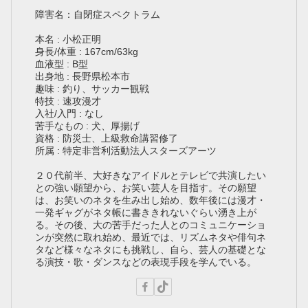
障害名：自閉症スペクトラム
本名 : 小松正明
身長/体重 : 167cm/63kg
血液型 : B型
出身地 : 長野県松本市
趣味 : 釣り、サッカー観戦
特技 : 速攻漫才
入社/入門 : なし
苦手なもの : 犬、厚揚げ
資格 : 防災士、上級救命講習修了
所属 : 特定非営利活動法人スターズアーツ
２０代前半、大好きなアイドルとテレビで共演したい
との強い願望から、お笑い芸人を目指す。その願望
は、お笑いのネタを生み出し始め、数年後には漫才・
一発ギャグがネタ帳に書ききれないぐらい湧き上が
る。その後、大の苦手だった人とのコミュニケーショ
ンが突然に取れ始め、最近では、リズムネタや俳句ネ
タなど様々なネタにも挑戦し、自ら、芸人の基礎とな
る演技・歌・ダンスなどの表現手段を学んでいる。