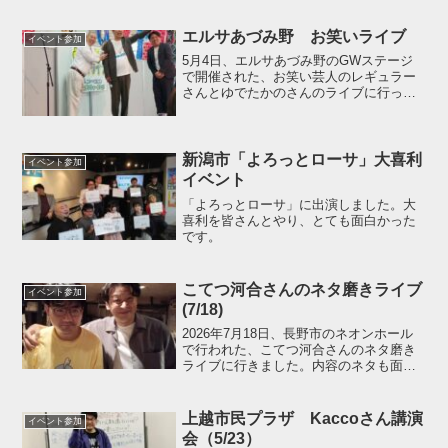
からもギャグの内容を磨いていき、来て
いただいているお客様の笑顔を増やした
エルサあづみ野 お笑いライブ
イベント参加
いと思いました。
5月4日、エルサあづみ野のGWステージ
で開催された、お笑い芸人のレギュラー
さんとゆでたかのさんのライブに行って
きました。楽しかったです。
新潟市「よろっとローサ」大喜利
イベント参加
イベント
「よろっとローサ」に出演しました。大
喜利を皆さんとやり、とても面白かった
です。
こてつ河合さんのネタ磨きライブ
イベント参加
(7/18)
2026年7月18日、長野市のネオンホール
で行われた、こてつ河合さんのネタ磨き
ライブに行きました。内容のネタも面白
く、楽しめました。また行きたいと思い
ました。公演終了後、長野駅前の「ちり
めん亭」でチャーシュー麺を食べまし
上越市民プラザ Kaccoさん講演
イベント参加
た。とても美味しかっ...
会（5/23）