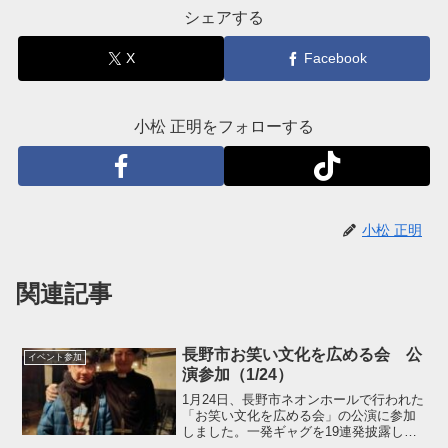
シェアする
X
Facebook
小松 正明をフォローする
小松 正明
関連記事
長野市お笑い文化を広める会 公
イベント参加
演参加（1/24）
1月24日、長野市ネオンホールで行われた
「お笑い文化を広める会」の公演に参加
しました。一発ギャグを19連発披露し、
お客様も笑顔で応えてくれました。これ